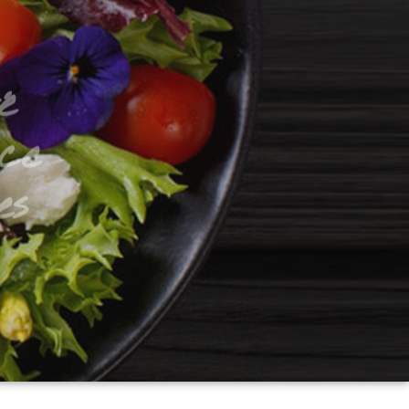
é
ce
es