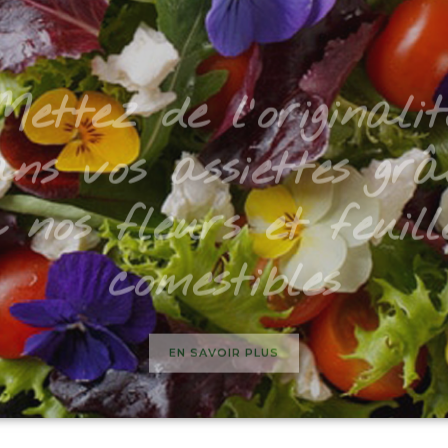
Mettez de l'originalit
ans vos assiettes grâ
 nos fleurs et feuill
comestibles
EN SAVOIR PLUS